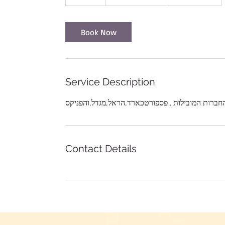
5
m
i
Book Now
n
Service Description
החברות המובילות . פספורטכארד,הראל,מגדל,והפניקס
Contact Details